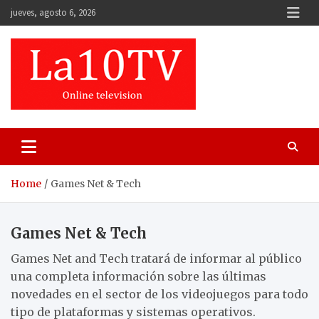
Skip
jueves, agosto 6, 2026
to
content
Home
Games Net & Tech
Games Net & Tech
Games Net and Tech tratará de informar al público
una completa información sobre las últimas
novedades en el sector de los videojuegos para todo
tipo de plataformas y sistemas operativos.