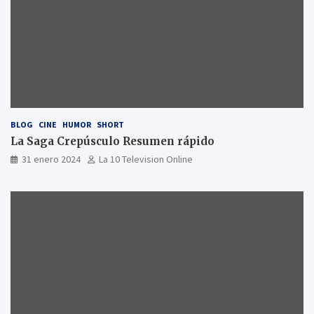
BLOG
CINE
HUMOR
SHORT
La Saga Crepúsculo Resumen rápido
31 enero 2024
La 10 Television Online