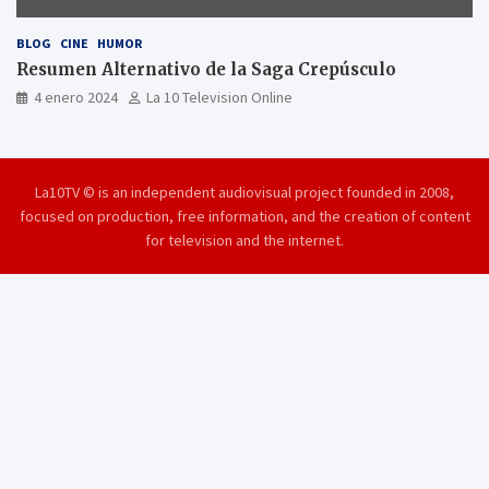
BLOG
CINE
HUMOR
Resumen Alternativo de la Saga Crepúsculo
4 enero 2024
La 10 Television Online
La10TV © is an independent audiovisual project founded in 2008,
focused on production, free information, and the creation of content
for television and the internet.