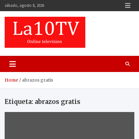
Skip
sábado, agosto 8, 2026
to
content
Home
abrazos gratis
Etiqueta:
abrazos gratis