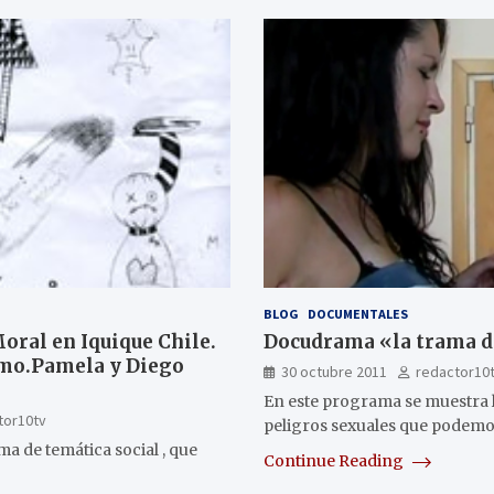
BLOG
DOCUMENTALES
Moral en Iquique Chile.
Docudrama «la trama de
smo.Pamela y Diego
30 octubre 2011
redactor10
En este programa se muestra l
tor10tv
peligros sexuales que podemo
ma de temática social , que
Continue Reading