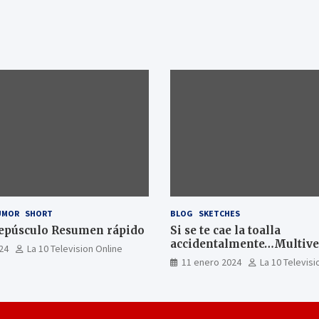
UMOR
SHORT
BLOG
SKETCHES
epúsculo Resumen rápido
Si se te cae la toalla
accidentalmente…Multiver
24
La 10 Television Online
11 enero 2024
La 10 Televisi