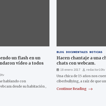
BLOG
DOCUMENTALES
NOTICIAS
iendo un flash en un
Hacen chantaje a una ch
ndaron vídeo a todos
chats con webcam.
18 enero 2017
redactor10tv
0tv
Una chica de 15 años nos cue
ene hablando con
ciberbullying, a raíz de que u
ebcam desde su habitación ,
Continue Reading