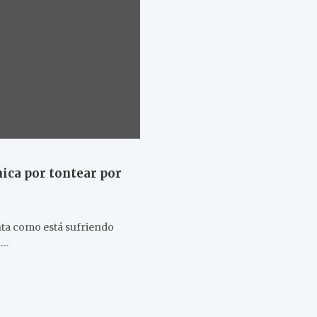
ica por tontear por
nta como está sufriendo
n…