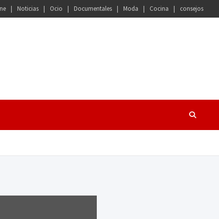
ne
Noticias
Ocio
Documentales
Moda
Cocina
consejos