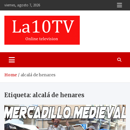
Skip
viernes, agosto 7, 2026
to
content
Home
alcalá de henares
Etiqueta:
alcalá de henares