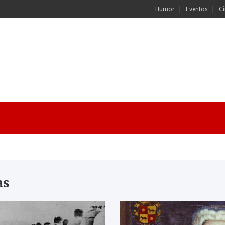
Humor
Eventos
Ci
as