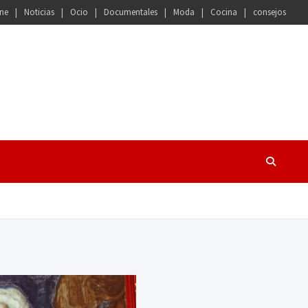
ne
Noticias
Ocio
Documentales
Moda
Cocina
consejos