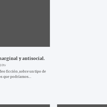
arginal y antisocial.
10tv
eo ficción ,sobre un tipo de
los que podríamos…