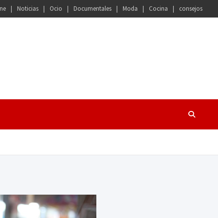
ne
Noticias
Ocio
Documentales
Moda
Cocina
consejos