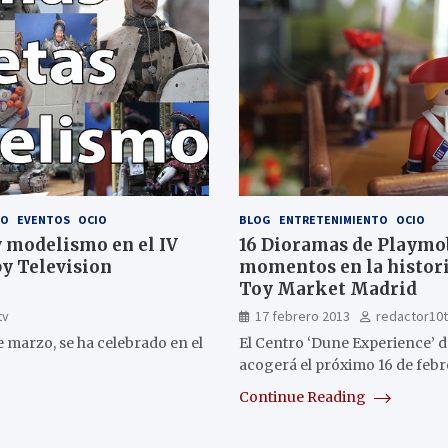
TO
EVENTOS
OCIO
BLOG
ENTRETENIMIENTO
OCIO
 modelismo en el IV
16 Dioramas de Playmo
y Television
momentos en la histori
Toy Market Madrid
tv
17 febrero 2013
redactor10
de marzo, se ha celebrado en el
El Centro ‘Dune Experience’ 
acogerá el próximo 16 de feb
Continue Reading