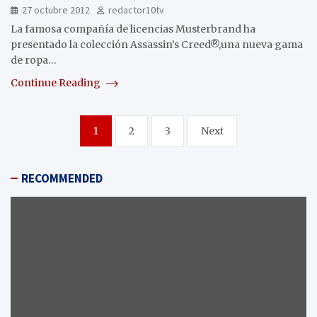
27 octubre 2012
redactor10tv
La famosa compañía de licencias Musterbrand ha
presentado la colección Assassin’s Creed®,una nueva gama
de ropa…
Continue Reading
Paginación
1
2
3
Next
de
entradas
RECOMMENDED