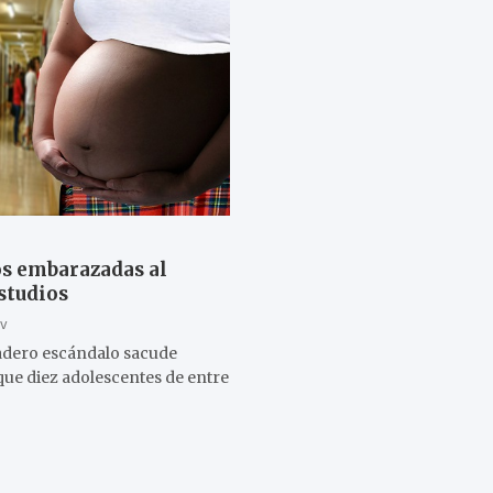
os embarazadas al
estudios
tv
dadero escándalo sacude
ue diez adolescentes de entre