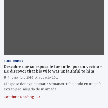
BLOG
HUMOR
Descubre que su esposa le fue infiel por un vecino -
He discover that his wife was unfaithful to him
4 noviembre 2016
redactor10tv
El esposo tiene que pasar 2 semanas trabajando en un país
extranjero, alejado de su amada…
Continue Reading