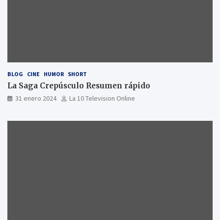
BLOG
CINE
HUMOR
SHORT
La Saga Crepúsculo Resumen rápido
31 enero 2024
La 10 Television Online