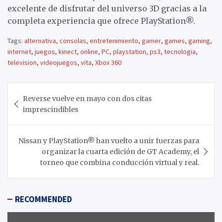
excelente de disfrutar del universo 3D gracias a la
completa experiencia que ofrece PlayStation®.
Tags:
alternativa
,
consolas
,
entretenimiento
,
gamer
,
games
,
gaming
,
internet
,
juegos
,
kinect
,
online
,
PC
,
playstation
,
ps3
,
tecnologia
,
television
,
videojuegos
,
vita
,
Xbox 360
Navegación
Reverse vuelve en mayo con dos citas
de
imprescindibles
entradas
Nissan y PlayStation® han vuelto a unir fuerzas para
organizar la cuarta edición de GT Academy, el
torneo que combina conducción virtual y real.
RECOMMENDED