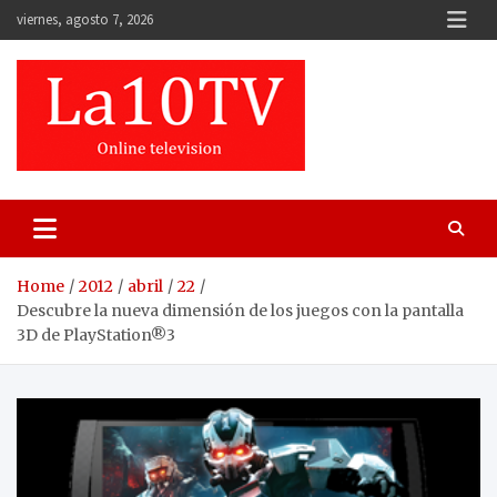
Skip
viernes, agosto 7, 2026
to
content
Home
2012
abril
22
Descubre la nueva dimensión de los juegos con la pantalla
3D de PlayStation®3