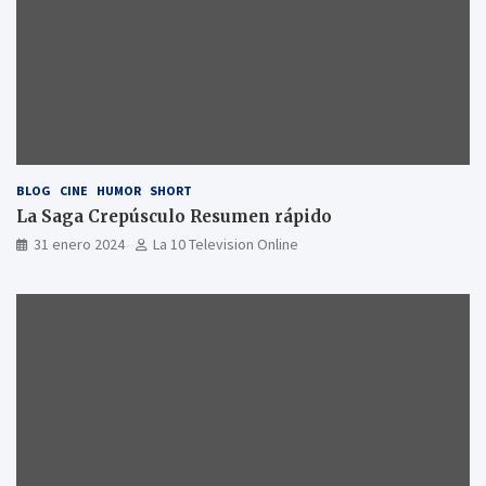
BLOG
CINE
HUMOR
SHORT
La Saga Crepúsculo Resumen rápido
31 enero 2024
La 10 Television Online