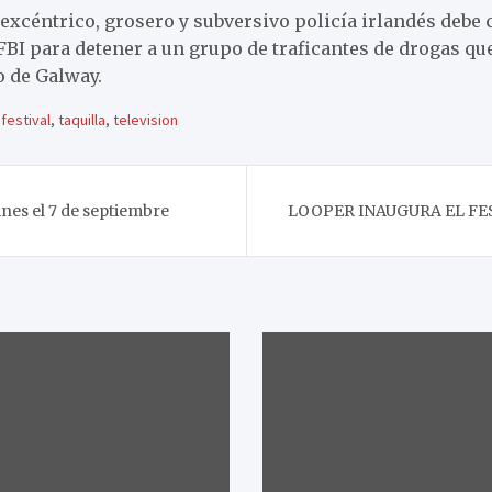
xcéntrico, grosero y subversivo policía irlandés debe
 FBI para detener a un grupo de traficantes de drogas q
o de Galway.
,
festival
,
taquilla
,
television
nes el 7 de septiembre
LOOPER INAUGURA EL FE