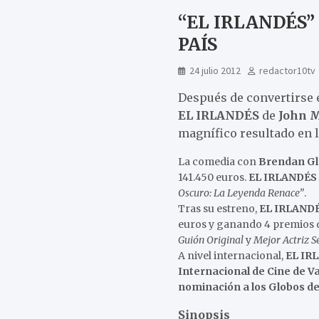
“EL IRLANDÉS”
PAÍS
24 julio 2012
redactor10tv
Después de convertirse e
EL IRLANDÉS
de
John 
magnífico resultado en l
La comedia con
Brendan G
141.450 euros.
EL IRLANDÉS
Oscuro: La Leyenda Renace”
.
Tras su estreno,
EL IRLAND
euros y ganando 4 premios d
Guión Original
y
Mejor Actriz S
A nivel internacional,
EL IR
Internacional de Cine de Va
nominación a los Globos d
Sinopsis