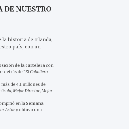
CA DE NUESTRO
la historia de Irlanda,
estro país, con un
osición de la cartelera
con
or detrás de
“El Caballero
 más de 4.1 millones de
elícula
,
Mejor Director
,
Mejor
compitió en la
Semana
or Actor
y obtuvo una