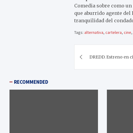
Comedia sobre como un e
que aburrido agente del
tranquilidad del condad
Tags:
alternativa
,
cartelera
,
cine
Navegación
DREDD. Estreno en ci
de
entradas
RECOMMENDED