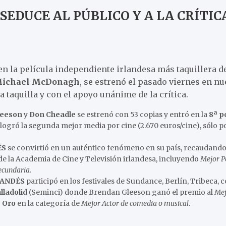
 SEDUCE AL PÚBLICO Y A LA CRÍTI
n la película independiente irlandesa más taquillera de 
Michael McDonagh
, se estrenó el pasado viernes en nu
a taquilla y con el apoyo unánime de la crítica.
leeson
y
Don Cheadle
se estrenó con 53 copias y entró en la
8ª p
logró la segunda mejor media por cine (2.670 euros/cine), sólo p
ÉS
se convirtió en un auténtico fenómeno en su país, recaudando
e la Academia de Cine y Televisión irlandesa, incluyendo
Mejor P
ecundaria.
LANDÉS
participó en los festivales de Sundance, Berlín, Tribeca, 
lladolid
(Seminci) donde Brendan Gleeson ganó el premio al
Mej
e Oro
en la categoría de
Mejor Actor de comedia o musical
.