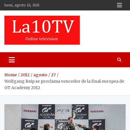
Skip
lunes, agosto 10, 2026
to
content
Home
2012
agosto
27
Wolfgang Reip se proclama vencedor de la final europea de
GT Academy 2012