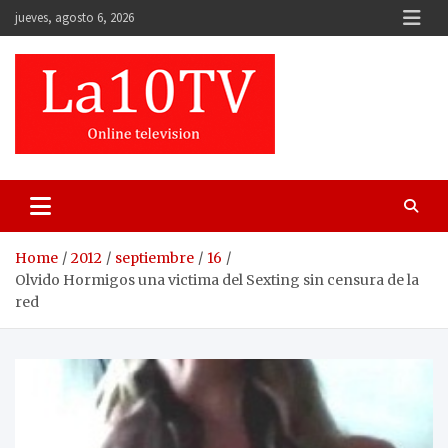
Skip
jueves, agosto 6, 2026
to
content
Home
2012
septiembre
16
Olvido Hormigos una victima del Sexting sin censura de la
red