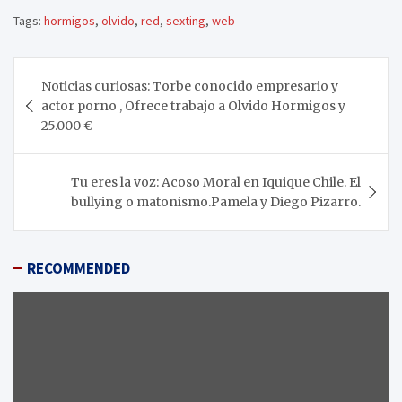
Tags:
hormigos
,
olvido
,
red
,
sexting
,
web
Navegación
Noticias curiosas: Torbe conocido empresario y
de
actor porno , Ofrece trabajo a Olvido Hormigos y
entradas
25.000 €
Tu eres la voz: Acoso Moral en Iquique Chile. El
bullying o matonismo.Pamela y Diego Pizarro.
RECOMMENDED