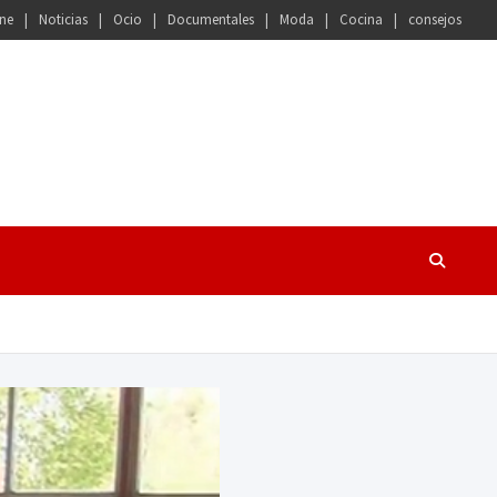
ne
Noticias
Ocio
Documentales
Moda
Cocina
consejos