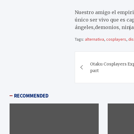
Nuestro amigo el empiri
único ser vivo que es cap
ángeles,demonios, ninjas
Tags:
alternativa
,
cosplayers
,
di
Navegación
Otaku Cosplayers Ex
de
part
entradas
RECOMMENDED