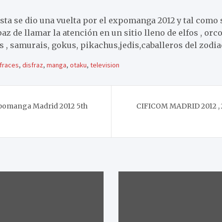
sta se dio una vuelta por el expomanga 2012 y tal como
az de llamar la atención en un sitio lleno de elfos , orc
 , samurais, gokus, pikachus,jedis,caballeros del zodia
sfraces
,
disfraz
,
manga
,
otaku
,
television
pomanga Madrid 2012 5th
CIFICOM MADRID 2012 , 2