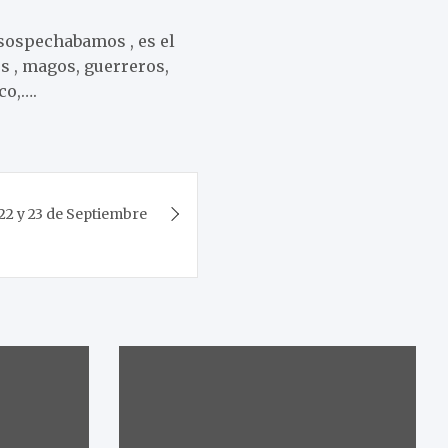
 sospechabamos , es el
os , magos, guerreros,
co,….
2 y 23 de Septiembre