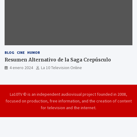
BLOG
CINE
HUMOR
Resumen Alternativo de la Saga Crepúsculo
4 enero 2024
La 10 Television Online
La10TV © is an independent audiovisual project founded in 2008,
focused on production, free information, and the creation of content
for television and the internet.