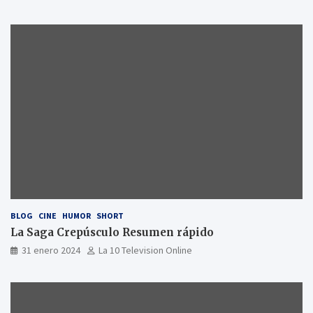
BLOG
CINE
HUMOR
SHORT
La Saga Crepúsculo Resumen rápido
31 enero 2024
La 10 Television Online