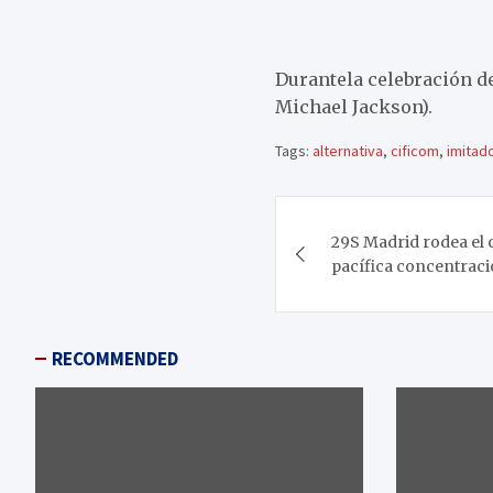
Durantela celebración d
Michael Jackson).
Tags:
alternativa
,
cificom
,
imitad
Navegación
29S Madrid rodea el 
de
pacífica concentrac
entradas
RECOMMENDED