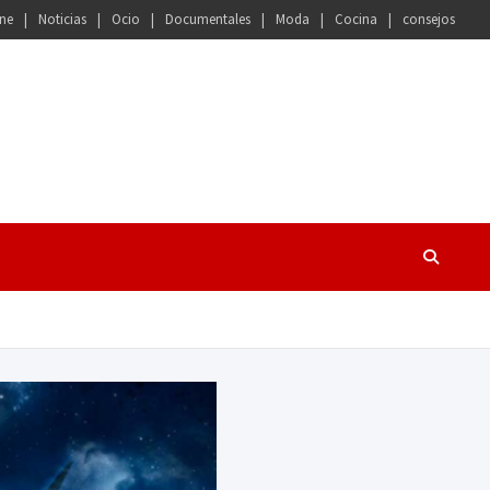
ne
Noticias
Ocio
Documentales
Moda
Cocina
consejos