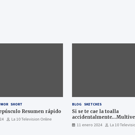
UMOR
SHORT
BLOG
SKETCHES
epúsculo Resumen rápido
Si se te cae la toalla
accidentalmente…Multiver
24
La 10 Television Online
11 enero 2024
La 10 Televisi