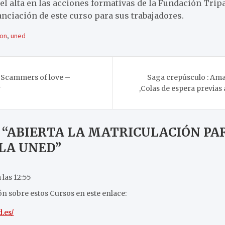
el alta en las acciones formativas de la Fundación Tripar
anciación de este curso para sus trabajadores.
ion
,
uned
 Scammers of love –
Saga crepúsculo : Am
r
,Colas de espera previas a
 “
ABIERTA LA MATRICULACIÓN PAR
 LA UNED
”
 las 12:55
 sobre estos Cursos en este enlace:
d.es/