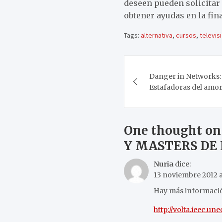
deseen pueden solicitar 
obtener ayudas en la fin
Tags:
alternativa
,
cursos
,
televis
Navegación
Danger in Networks:
de
Estafadoras del amo
entradas
One thought on
Y MASTERS DE
Nuria
dice:
13 noviembre 2012 a
Hay más información
http://volta.ieec.une