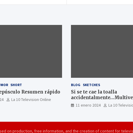
UMOR
SHORT
BLOG
SKETCHES
epúsculo Resumen rápido
Si se te cae la toalla
accidentalmente…Multiver
24
La 10 Television Online
11 enero 2024
La 10 Televisi
ed on production, free information, and the creation of content for televis