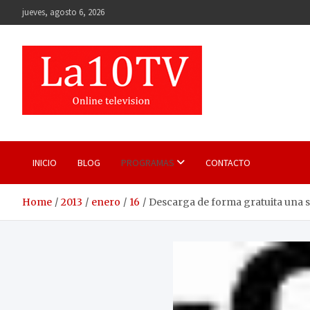
Skip
jueves, agosto 6, 2026
to
content
INICIO
BLOG
PROGRAMAS
CONTACTO
Home
2013
enero
16
Descarga de forma gratuita una s