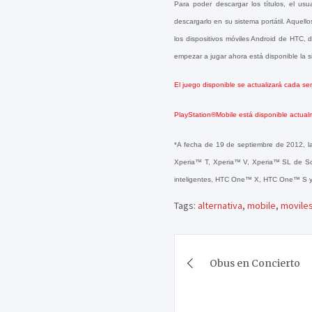
Para poder descargar los títulos, el us
descargarlo en su sistema portátil. Aquell
los dispositivos móviles Android de HTC, d
empezar a jugar ahora está disponible la 
El juego disponible se actualizará cada sem
PlayStation®Mobile está disponible actual
*A fecha de 19 de septiembre de 2012, la
Xperia™ T, Xperia™ V, Xperia™ SL de Son
inteligentes, HTC One™ X, HTC One™ S y 
Tags:
alternativa
,
mobile
,
movile
Navegación
Obus en Concierto
de
entradas