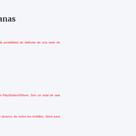
anas
 posibilidad de disfrutar de una serie de
en PlayStation®Store.
Son un total de seis
alcance de todos los bolsillos. Ideal para