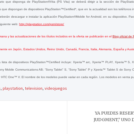
uario que disponga de PlayStation®Vita (PS Vita) se deberá dirigir a la sección de PlayStat
os que dispongan de dispositivos PlayStation™Certified*, que en la actualidad son los teléfonos i
eberán descargar e instalar la aplicación PlayStation®Mobile for Android. en su dispositivo. Par
siguiente web:
http://playstation.com/psm/store/
ana y las actualizaciones de los títulos incluidos en la oferta se publicarán en
el
Blog oficial de
mente en Japón, Estados Unidos, Reino Unido, Canadá, Francia, Italia, Alemani
a, España y Austr
 lista de dispositivos PlayStation™Certified incluye: Xperia™ arc, Xperia™ PLAY, Xperia™ S,
y Mobile Communications AB; “Sony Tablet” S, “Sony Tablet” P y Xperia™ Tablet S de Sony Co
HTC One™ V. El nombre de los modelos puede variar en cada región. Los modelos en venta pu
s
,
playstation
,
television
,
videojuegos
YA PUEDES RESER
JUDGMENT,” UNO 