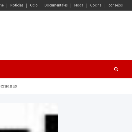
ne
Noticias
Ocio
Documentales
Moda
Cocina
consejos
 semanas