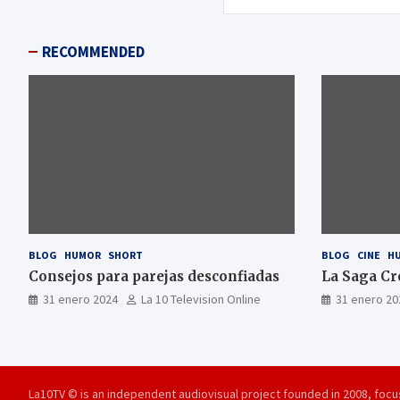
RECOMMENDED
BLOG
HUMOR
SHORT
BLOG
CINE
H
Consejos para parejas desconfiadas
La Saga Cr
31 enero 2024
La 10 Television Online
31 enero 20
La10TV © is an independent audiovisual project founded in 2008, focus