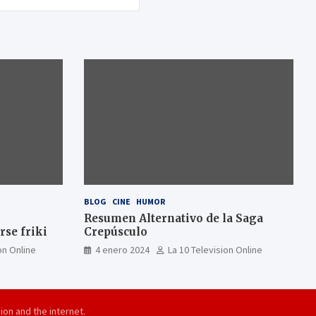
BLOG
CINE
HUMOR
Resumen Alternativo de la Saga
se friki
Crepúsculo
on Online
4 enero 2024
La 10 Television Online
ion and the internet.