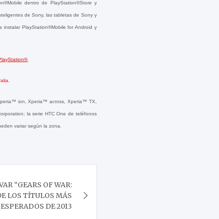
ion®Mobile dentro de PlayStation®Store y
nteligentes de Sony, las tabletas de Sony y
a instalar PlayStation®Mobile for Android y
 PlayStation®
.
alia.
 Xperia™ ion, Xperia™ across, Xperia™ TX,
rporation; la serie HTC One de teléfonos
eden variar según la zona.
VAR “GEARS OF WAR:
DE LOS TÍTULOS MÁS
ESPERADOS DE 2013