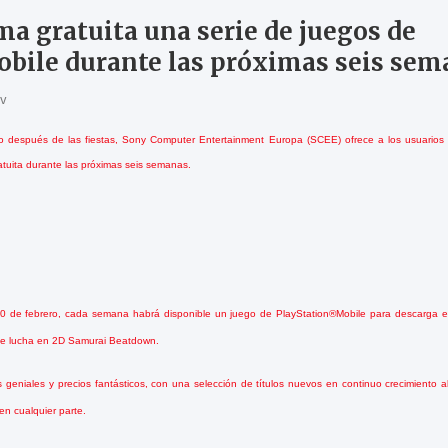
ma gratuita una serie de juegos de
bile durante las próximas seis sem
tv
o después de las fiestas, Sony Computer Entertainment Europa (SCEE) ofrece a los usuarios la
tuita durante las próximas seis semanas.
20 de febrero, cada semana habrá disponible un juego de PlayStation®Mobile para descarga 
lo de lucha en 2D Samurai Beatdown.
geniales y precios fantásticos, con una selección de títulos nuevos en continuo crecimiento al 
n cualquier parte.