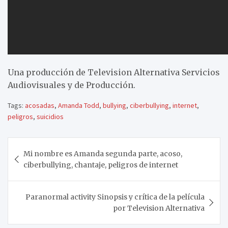
Una producción de Television Alternativa Servicios
Audiovisuales y de Producción.
Tags:
acosadas
,
Amanda Todd
,
bullying
,
ciberbullying
,
internet
,
peligros
,
suicidios
Navegación
Mi nombre es Amanda segunda parte, acoso,
de
ciberbullying, chantaje, peligros de internet
entradas
Paranormal activity Sinopsis y crítica de la película
por Television Alternativa