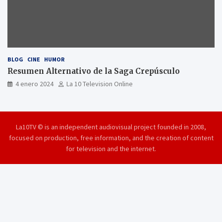
BLOG
CINE
HUMOR
Resumen Alternativo de la Saga Crepúsculo
4 enero 2024
La 10 Television Online
La10TV © is an independent audiovisual project founded in 2008,
focused on production, free information, and the creation of content
for television and the internet.