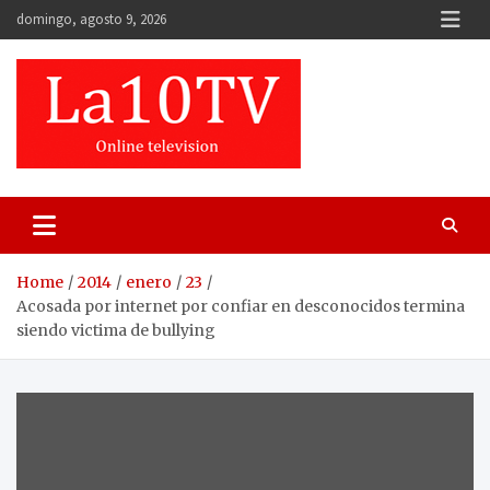
Skip
domingo, agosto 9, 2026
to
content
Home
2014
enero
23
Acosada por internet por confiar en desconocidos termina
siendo victima de bullying