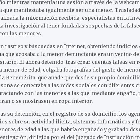
baño mientras mantenía una sesión a través de la webca
na que manifestaba igualmente ser una menor. Trasladada
nalizada la información recibida, especialistas en la inv
a investigación al tener fundadas sospechas de la falsed
con las menores.
n rastreo y búsquedas en Internet, obteniendo indicios 
na que acosaba a la menor denunciante era un vecino de
itario. El ahora detenido, tras crear cuentas falsas en 
a menor de edad, colgaba fotografías del gusto de meno
e la Benemérita, que añade que desde su propio domicilio
ersona se conectaba a las redes sociales con diferentes c
tactando con las menores a las que, mediante engaño,
ran o se mostrasen en ropa interior.
as su detención, en el registro de su domicilio, los age
ios sobre su actividad ilícita, sistemas informáticos y f
enores de edad a las que habría engañado y grabado des
estigación, dirigida por el del Juzgado de Instrucción n