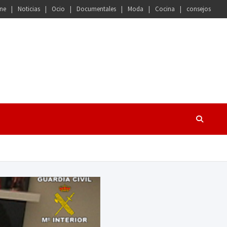
ne
Noticias
Ocio
Documentales
Moda
Cocina
consejos