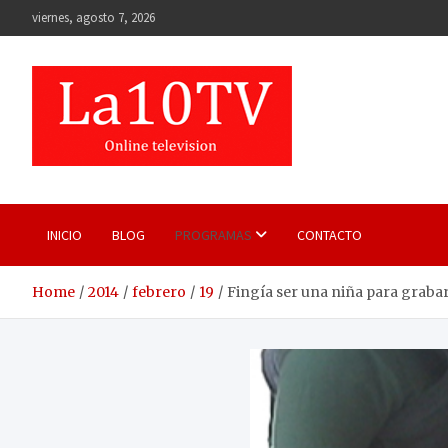
Skip
viernes, agosto 7, 2026
to
content
INICIO
BLOG
PROGRAMAS
CONTACTO
Home
2014
febrero
19
Fingía ser una niña para graba