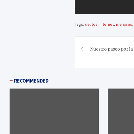
Tags:
delitos
,
internet
,
menores
Navegación
Nuestro paseo por la
de
entradas
RECOMMENDED