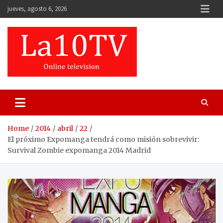
Skip
jueves, agosto 6, 2026
to
content
Home
2014
abril
22
El próximo Expomanga tendrá como misión sobrevivir:
Survival Zombie expomanga 2014 Madrid