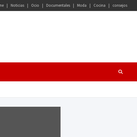
ne
Noticias
Ocio
Documentales
Moda
Cocina
consejos