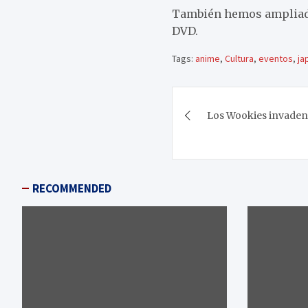
También hemos ampliado 
DVD.
Tags:
anime
,
Cultura
,
eventos
,
ja
Navegación
Los Wookies invaden 
de
entradas
RECOMMENDED