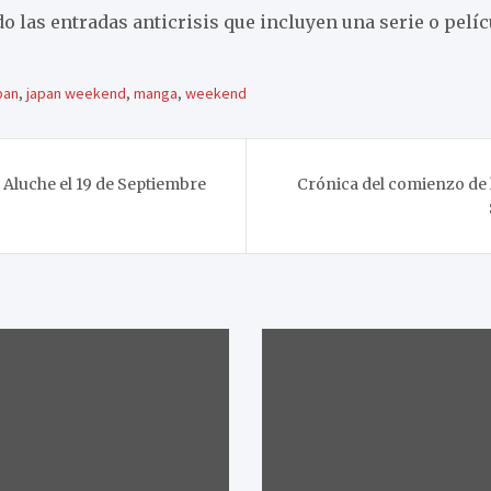
las entradas anticrisis que incluyen una serie o pelí
pan
,
japan weekend
,
manga
,
weekend
Aluche el 19 de Septiembre
Crónica del comienzo de l