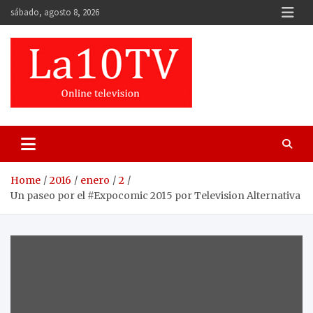
Skip
sábado, agosto 8, 2026
to
content
Home
2016
enero
2
Un paseo por el #Expocomic 2015 por Television Alternativa