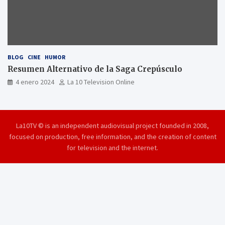
BLOG
CINE
HUMOR
Resumen Alternativo de la Saga Crepúsculo
4 enero 2024
La 10 Television Online
La10TV © is an independent audiovisual project founded in 2008,
focused on production, free information, and the creation of content
for television and the internet.