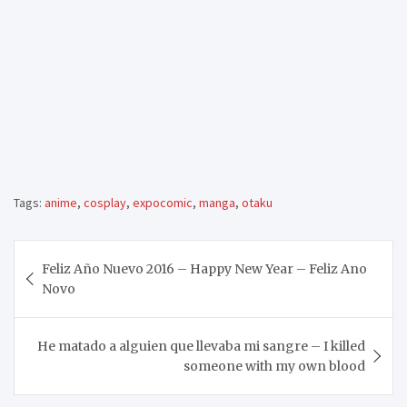
Tags:
anime
,
cosplay
,
expocomic
,
manga
,
otaku
Navegación
Feliz Año Nuevo 2016 – Happy New Year – Feliz Ano
de
Novo
entradas
He matado a alguien que llevaba mi sangre – I killed
someone with my own blood