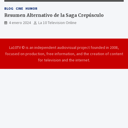
BLOG
CINE
HUMOR
Resumen Alternativo de la Saga Crepúsculo
4 enero 2024
La 10 Television Online
La10TV © is an independent audiovisual project founded in 2008,
focused on production, free information, and the creation of content
for television and the internet.