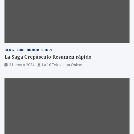
BLOG
CINE
HUMOR
SHORT
La Saga Crepúsculo Resumen rápido
31 enero 2024
La 10 Television Online