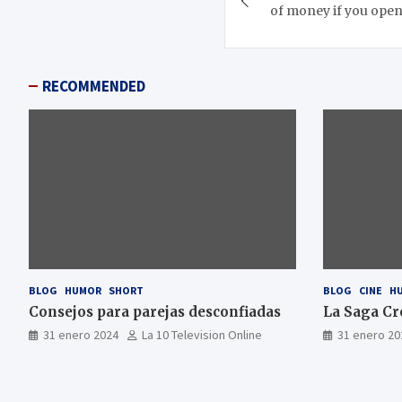
de
of money if you open
entradas
RECOMMENDED
BLOG
HUMOR
SHORT
BLOG
CINE
H
Consejos para parejas desconfiadas
La Saga Cr
31 enero 2024
La 10 Television Online
31 enero 20