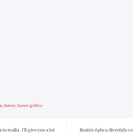
a
,
Humor
,
humor gráfico
tu toalla . I’ll give you a lot
Ilusión óptica divertida 