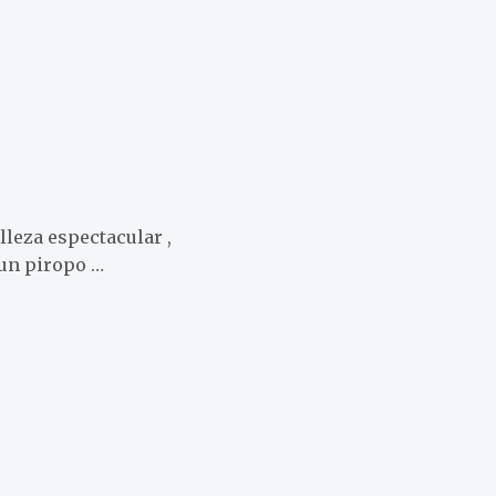
leza espectacular ,
 un piropo …