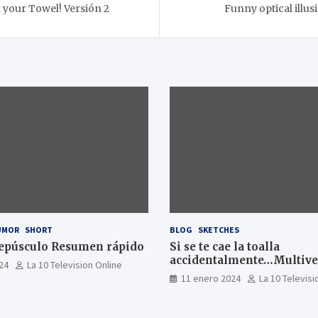
 your Towel! Versión 2
Funny optical illu
UMOR
SHORT
BLOG
SKETCHES
epúsculo Resumen rápido
Si se te cae la toalla
accidentalmente…Multiver
24
La 10 Television Online
11 enero 2024
La 10 Televisi