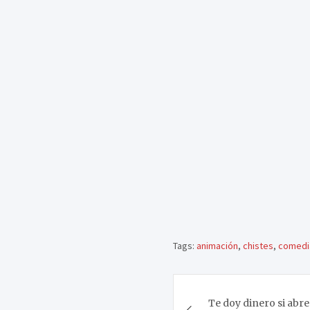
Tags:
animación
,
chistes
,
comedi
Navegación
Te doy dinero si abres 