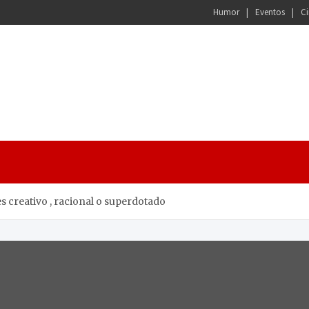
Humor
Eventos
Ci
es creativo , racional o superdotado