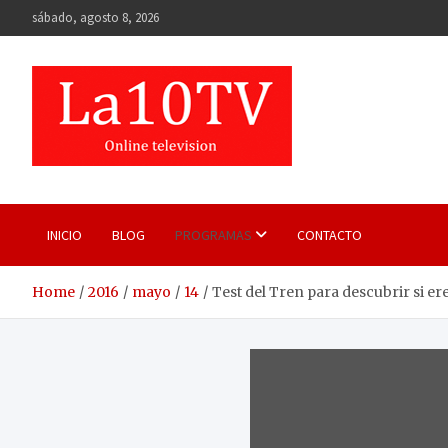
Skip
sábado, agosto 8, 2026
to
content
INICIO
BLOG
PROGRAMAS
CONTACTO
Home
2016
mayo
14
Test del Tren para descubrir si er