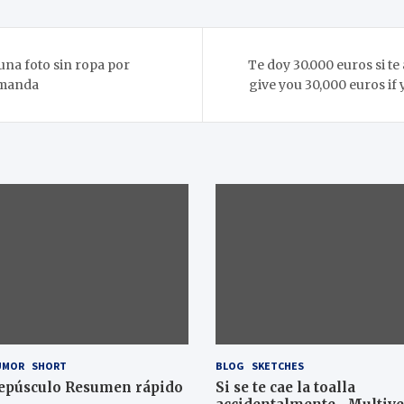
una foto sin ropa por
Te doy 30.000 euros si t
a manda
give you 30,000 euros if
UMOR
SHORT
BLOG
SKETCHES
epúsculo Resumen rápido
Si se te cae la toalla