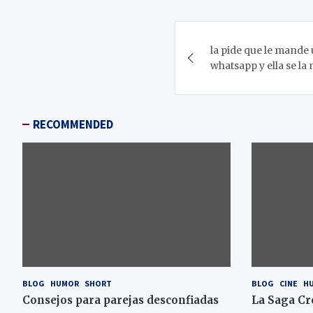
Navegación
la pide que le mande 
de
whatsapp y ella se l
entradas
RECOMMENDED
BLOG
HUMOR
SHORT
BLOG
CINE
H
Consejos para parejas desconfiadas
La Saga Cr