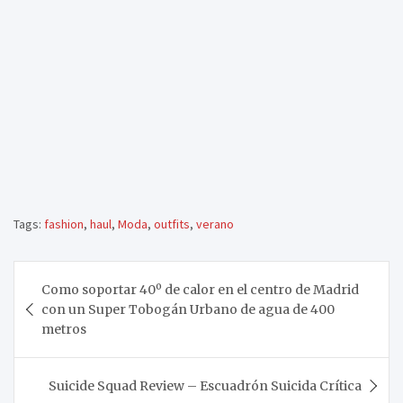
Tags:
fashion
,
haul
,
Moda
,
outfits
,
verano
Navegación
Como soportar 40º de calor en el centro de Madrid
de
con un Super Tobogán Urbano de agua de 400
entradas
metros
Suicide Squad Review – Escuadrón Suicida Crítica