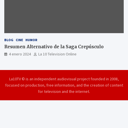
BLOG
CINE
HUMOR
Resumen Alternativo de la Saga Crepúsculo
4 enero 2024
La 10 Television Online
La10TV © is an independent audiovisual project founded in 2008,
focused on production, free information, and the creation of content
for television and the internet.