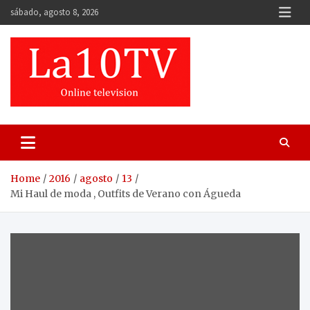
Skip
sábado, agosto 8, 2026
to
content
Home
2016
agosto
13
Mi Haul de moda , Outfits de Verano con Águeda