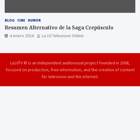
BLOG
CINE
HUMOR
Resumen Alternativo de la Saga Crepúsculo
4 enero 2024
La 10 Television Online
La10TV © is an independent audiovisual project founded in 2008,
focused on production, free information, and the creation of content
for television and the internet.