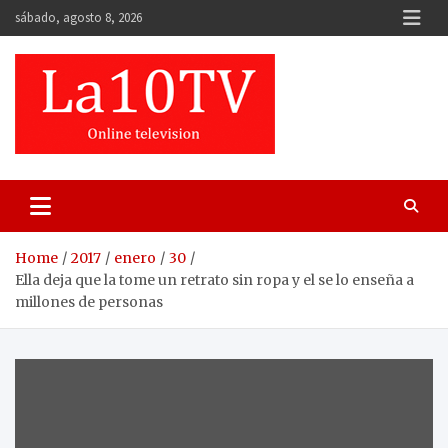
Skip
sábado, agosto 8, 2026
to
content
Home
2017
enero
30
Ella deja que la tome un retrato sin ropa y el se lo enseña a
millones de personas