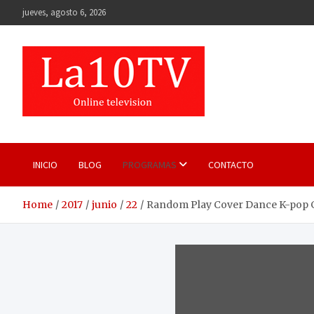
Skip
jueves, agosto 6, 2026
to
content
INICIO
BLOG
PROGRAMAS
CONTACTO
Home
2017
junio
22
Random Play Cover Dance K-pop