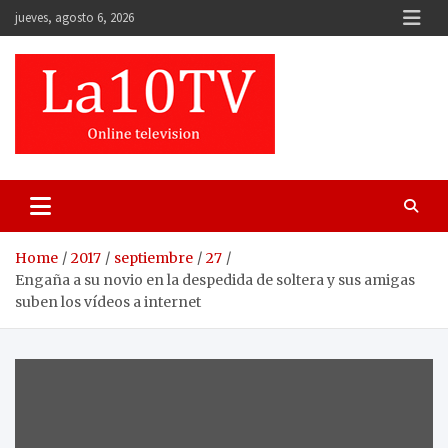
Skip
jueves, agosto 6, 2026
to
content
Home
2017
septiembre
27
Engaña a su novio en la despedida de soltera y sus amigas
suben los vídeos a internet