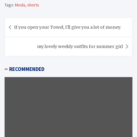
Tags:
Moda
,
shorts
Navegación
If you open your Towel, I’ll give you a lot of money.
de
entradas
my lovely weekly outfits for summer girl
RECOMMENDED