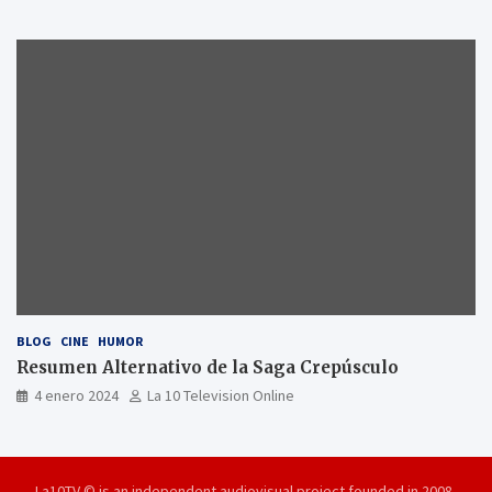
BLOG
CINE
HUMOR
Resumen Alternativo de la Saga Crepúsculo
4 enero 2024
La 10 Television Online
La10TV © is an independent audiovisual project founded in 2008,