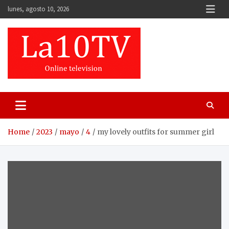
Skip
lunes, agosto 10, 2026
to
content
Home
2023
mayo
4
my lovely outfits for summer girl