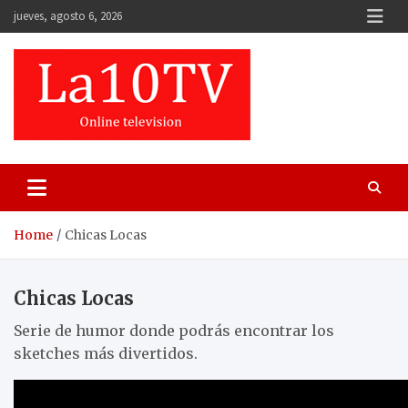
Skip
jueves, agosto 6, 2026
to
content
Home
Chicas Locas
Chicas Locas
Serie de humor donde podrás encontrar los
sketches más divertidos.