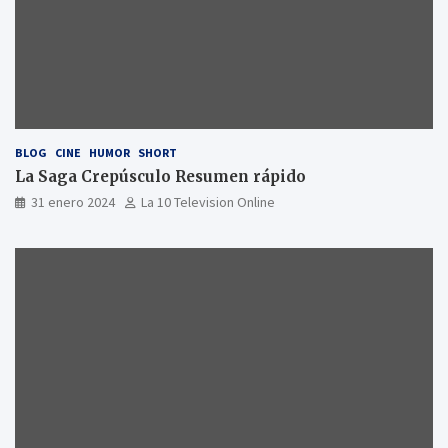
BLOG
CINE
HUMOR
SHORT
La Saga Crepúsculo Resumen rápido
31 enero 2024
La 10 Television Online