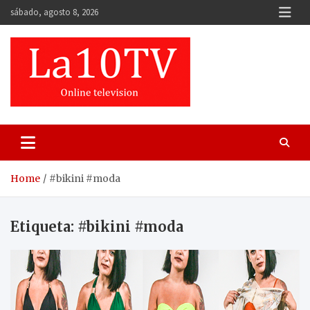
Skip
sábado, agosto 8, 2026
to
content
Home
#bikini #moda
Etiqueta:
#bikini #moda