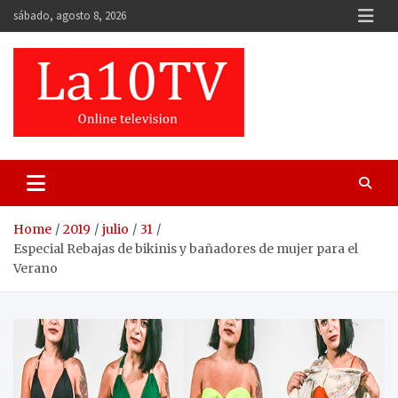
Skip
sábado, agosto 8, 2026
to
content
Home
2019
julio
31
Especial Rebajas de bikinis y bañadores de mujer para el
Verano