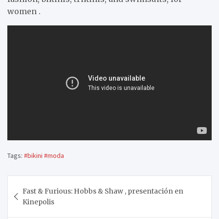
women .
Tags:
#bikini #moda
Navegación
Fast & Furious: Hobbs & Shaw , presentación en
de
Kinepolis
entradas