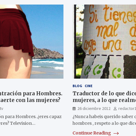
BLOG
CINE
entración para Hombres.
Traductor de lo que dic
raerte con las mujeres?
mujeres, a lo que realm
tv
26 diciembre 2012
redactor
ión para Hombres. ¿eres capaz
¿Nunca habeis querido saber 
eres? Television…
hombres , respeto a lo que dic
Continue Reading