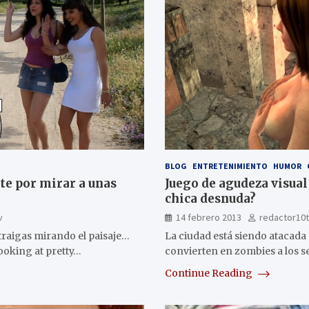
BLOG
ENTRETENIMIENTO
HUMOR
te por mirar a unas
Juego de agudeza visual
chica desnuda?
v
14 febrero 2013
redactor10
raigas mirando el paisaje…
La ciudad está siendo atacada
ooking at pretty…
convierten en zombies a los
Continue Reading