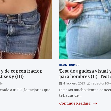
R
BLOG
HUMOR
l y de concentracion
Test de agudeza visual 
t sexy (III)
para hombres (II). Test 
tv
4 febrero 2013
redactor10tv
ado a tu PC , lo mejor es que
Si pasas mucho tiempo conecta
te hagas de…
Continue Reading