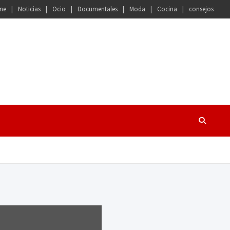
ne
Noticias
Ocio
Documentales
Moda
Cocina
consejos