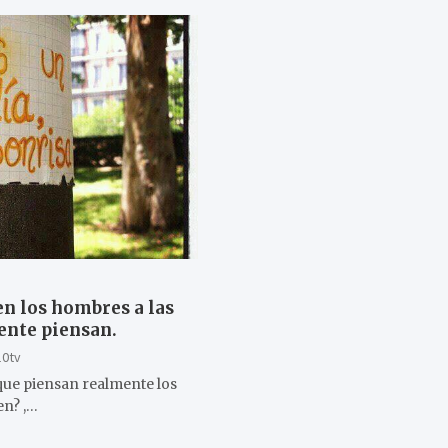
en los hombres a las
ente piensan.
10tv
que piensan realmente los
en? ,…