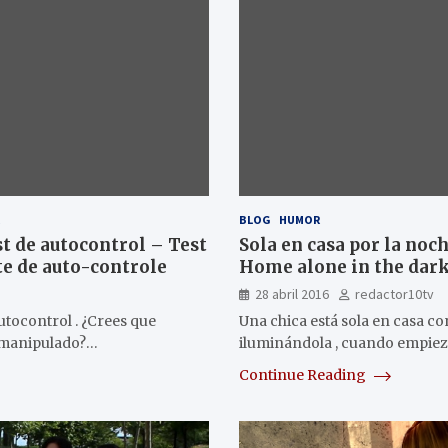
R
BLOG
HUMOR
st de autocontrol – Test
Sola en casa por la noc
te de auto-controle
Home alone in the dar
28 abril 2016
redactor10tv
utocontrol . ¿Crees que
Una chica está sola en casa con
r manipulado?…
iluminándola , cuando empie
Continue Reading