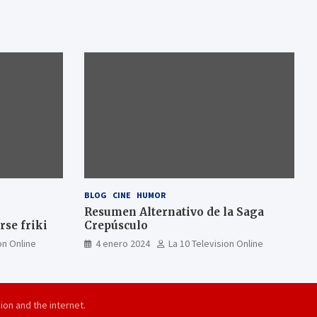
BLOG
CINE
HUMOR
Resumen Alternativo de la Saga
se friki
Crepúsculo
on Online
4 enero 2024
La 10 Television Online
ion and the internet.