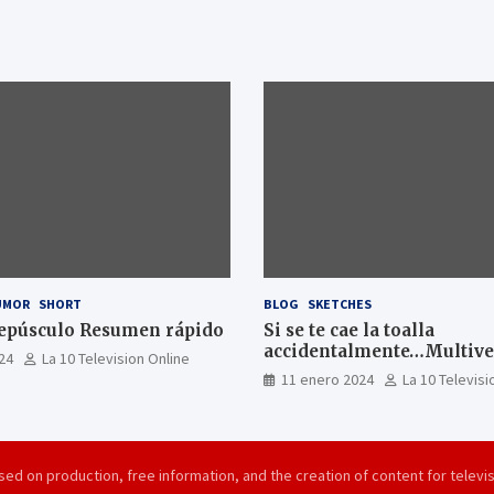
UMOR
SHORT
BLOG
SKETCHES
epúsculo Resumen rápido
Si se te cae la toalla
accidentalmente…Multiver
24
La 10 Television Online
11 enero 2024
La 10 Televisi
ed on production, free information, and the creation of content for televis