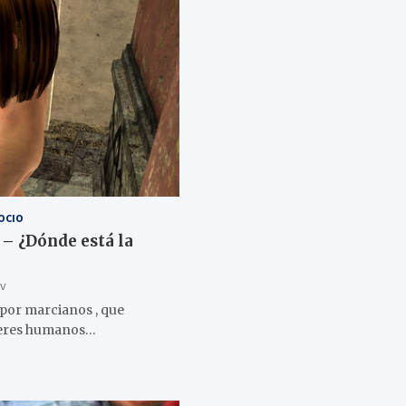
OCIO
 – ¿Dónde está la
tv
 por marcianos , que
 seres humanos…