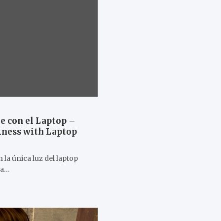
he con el Laptop –
kness with Laptop
 la única luz del laptop
za…