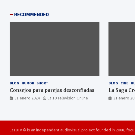
RECOMMENDED
BLOG
HUMOR
SHORT
BLOG
CINE
H
Consejos para parejas desconfiadas
La Saga Cr
31 enero 2024
La 10 Television Online
31 enero 20
La10TV © is an independent audiovisual project founded in 2008, focus