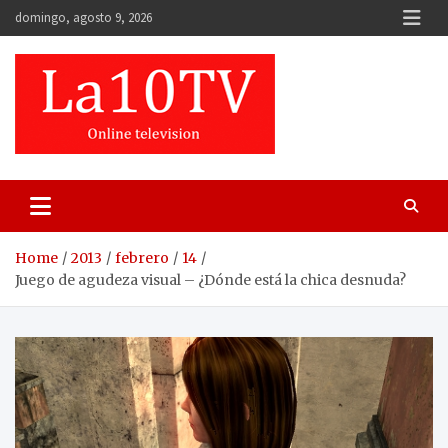
Skip
domingo, agosto 9, 2026
to
content
Home
2013
febrero
14
Juego de agudeza visual – ¿Dónde está la chica desnuda?