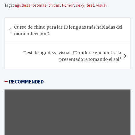
Tags:
agudeza
,
bromas
,
chicas
,
Humor
,
sexy
,
test
,
visual
Navegación
Curso de chino para las 10 lenguas más habladas del
de
mundo. leccion 2
entradas
Test de agudeza visual. ¿Dónde se encuentra la
presentadora tomando el sol?
RECOMMENDED