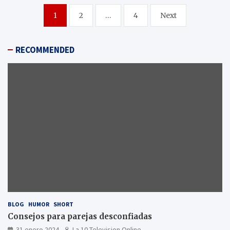
Paginación
1
2
…
4
Next
de
entradas
RECOMMENDED
BLOG
HUMOR
SHORT
Consejos para parejas desconfiadas
31 enero 2024
La 10 Television Online