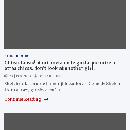
BLOG
HUMOR
Chicas Locas! .A mi novia no le gusta que mire a
otras chicas. don’t look at another girl.
23 junio 2013
redactor10tv
Sketch de la serie de humor ¡Chicas locas! Comedy Sketch
from «crazy girls!» si está tu…
Continue Reading