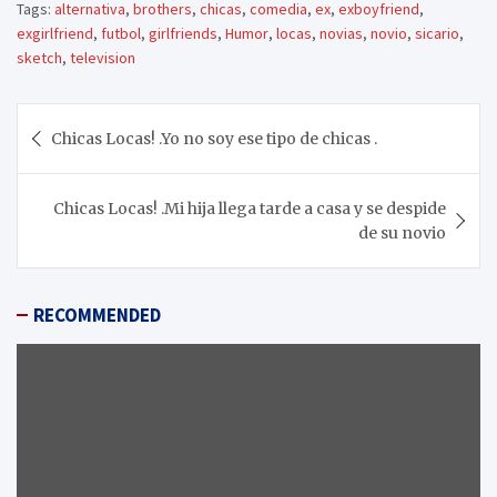
Tags:
alternativa
,
brothers
,
chicas
,
comedia
,
ex
,
exboyfriend
,
exgirlfriend
,
futbol
,
girlfriends
,
Humor
,
locas
,
novias
,
novio
,
sicario
,
sketch
,
television
Navegación
Chicas Locas! .Yo no soy ese tipo de chicas .
de
entradas
Chicas Locas! .Mi hija llega tarde a casa y se despide
de su novio
RECOMMENDED