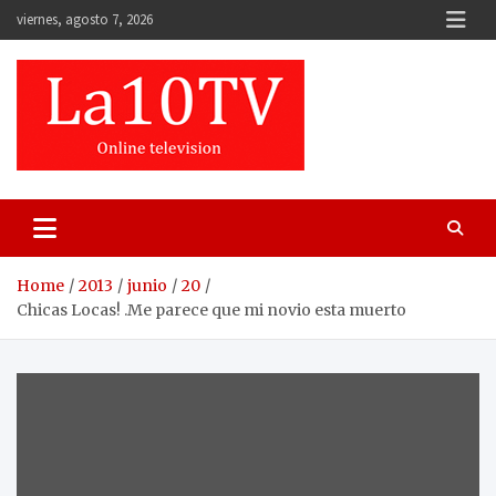
Skip
viernes, agosto 7, 2026
to
content
Home
2013
junio
20
Chicas Locas! .Me parece que mi novio esta muerto