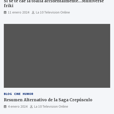
Si se te cae la toalla accidentalmente…Multiverse
friki
11 enero 2024
La 10 Television Online
BLOG
CINE
HUMOR
Resumen Alternativo de la Saga Crepúsculo
4 enero 2024
La 10 Television Online