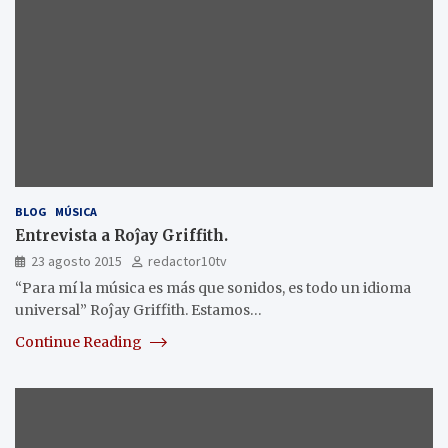
BLOG
MÚSICA
Entrevista a Roĵay Griffith.
23 agosto 2015
redactor10tv
“Para mí la música es más que sonidos, es todo un idioma
universal” Roĵay Griffith. Estamos…
Continue Reading