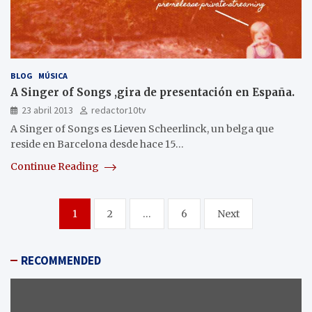
BLOG
MÚSICA
A Singer of Songs ,gira de presentación en España.
23 abril 2013
redactor10tv
A Singer of Songs es Lieven Scheerlinck, un belga que
reside en Barcelona desde hace 15…
Continue Reading
Paginación
1
2
…
6
Next
de
entradas
RECOMMENDED