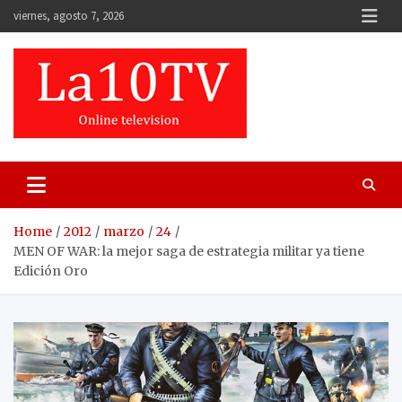
Skip
viernes, agosto 7, 2026
to
content
Home
2012
marzo
24
MEN OF WAR: la mejor saga de estrategia militar ya tiene
Edición Oro