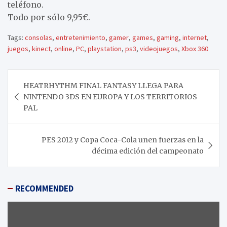
teléfono.
Todo por sólo 9,95€.
Tags:
consolas
,
entretenimiento
,
gamer
,
games
,
gaming
,
internet
,
juegos
,
kinect
,
online
,
PC
,
playstation
,
ps3
,
videojuegos
,
Xbox 360
Navegación
HEATRHYTHM FINAL FANTASY LLEGA PARA
de
NINTENDO 3DS EN EUROPA Y LOS TERRITORIOS
entradas
PAL
PES 2012 y Copa Coca-Cola unen fuerzas en la
décima edición del campeonato
RECOMMENDED