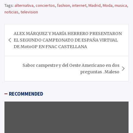
Tags:
alternativa
,
conciertos
,
fashion
,
internet
,
Madrid
,
Moda
,
musica
,
noticias
,
television
Navegación
ALEX MÁRQUEZ Y MARÍA HERRERO PRESENTARON
de
EL SEGUNDO CAMPEONATO DE ESPAÑA VIRTUAL
entradas
DE MotoGP EN FNAC CASTELLANA
Sabor campestre y del Oeste Americano en dos
preguntas . Maleso
RECOMMENDED