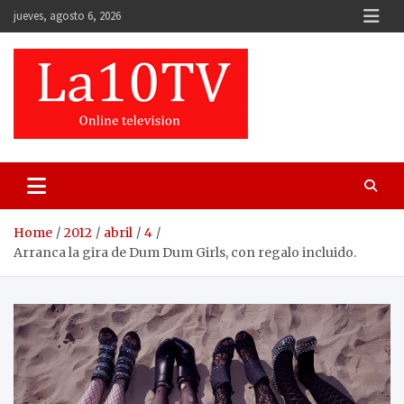
Skip
jueves, agosto 6, 2026
to
content
Home
2012
abril
4
Arranca la gira de Dum Dum Girls, con regalo incluido.