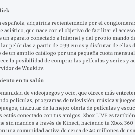
lick
 española, adquirida recientemente por el conglomera
e asiático, que nace con el objetivo de facilitar el acceso
 un aparato conectado a Internet y del propio mando de 
ar películas a partir de 0,99 euros y disfrutar de ellas
e de un amplio catálogo por una pequeña cuota mensual
rece la posibilidad de comprar las películas y series y a
rvidor de Wuaki.tv.
miento en tu salón
omunidad de videojuegos y ocio, que ofrece más entret
ndo películas, programas de televisión, música y juegos
ojuegos, disfrutar de la mejor oferta de películas y esc
s estás conectado con tus amigos. Xbox LIVE es también
e sin mandos a través de Kinect, haciendo tu Xbox 360 
on una comunidad activa de cerca de 40 millones de usu