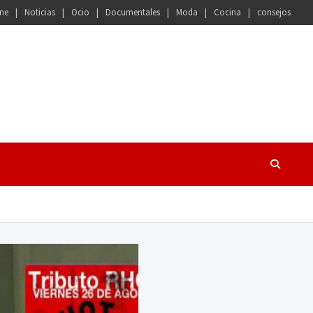
ne
Noticias
Ocio
Documentales
Moda
Cocina
consejos