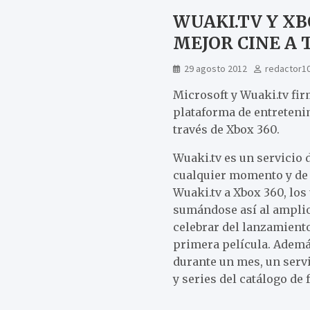
WUAKI.TV Y XB
MEJOR CINE A 
29 agosto 2012
redactor1
Microsoft y Wuaki.tv fir
plataforma de entretenim
través de Xbox 360.
Wuaki.tv es un servicio 
cualquier momento y de 
Wuaki.tv a Xbox 360, los
sumándose así al amplio 
celebrar del lanzamiento
primera película. Ademá
durante un mes, un serv
y series del catálogo de 