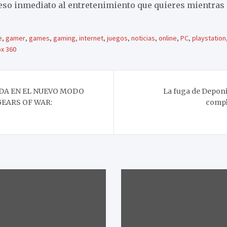
eso inmediato al entretenimiento que quieres mientras 
e
,
gamer
,
games
,
gaming
,
internet
,
juegos
,
noticias
,
online
,
PC
,
playstation
x 360
EDA EN EL NUEVO MODO
La fuga de Deponia
GEARS OF WAR:
compl