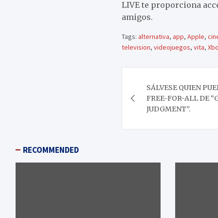
LIVE te proporciona acc
amigos.
Tags:
alternativa
,
app
,
Apple
,
cin
television
,
videojuegos
,
vita
,
Xbo
Navegación
SÁLVESE QUIEN PU
de
FREE-FOR-ALL DE “
JUDGMENT”.
entradas
RECOMMENDED