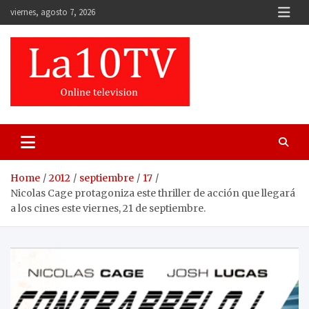
Skip
viernes, agosto 7, 2026
to
content
Home
2012
septiembre
17
Nicolas Cage protagoniza este thriller de acción que llegará
a los cines este viernes, 21 de septiembre.