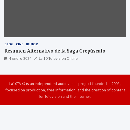
BLOG
CINE
HUMOR
Resumen Alternativo de la Saga Crepúsculo
4 enero 2024
La 10 Television Online
La10TV © is an independent audiovisual project founded in 2008,
focused on production, free information, and the creation of content
for television and the internet.