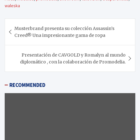
waleska
Navegación
Musterbrand presenta su colección Assassin’s
de
Creed® Una impresionante gama de ropa
entradas
Presentación de CAVGOLD y Romalyn al mundo
diplomático , con la colaboración de Promodelia.
RECOMMENDED