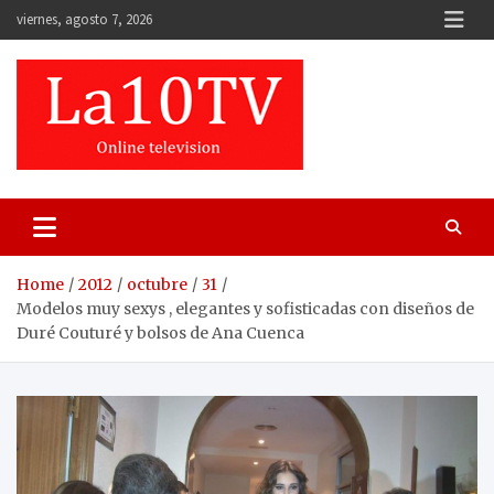
Skip
viernes, agosto 7, 2026
to
content
Home
2012
octubre
31
Modelos muy sexys , elegantes y sofisticadas con diseños de
Duré Couturé y bolsos de Ana Cuenca