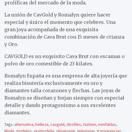
prolíficas del mercado de la moda.
La unión de CavGold y Romalyn quiere hacer
especial y único el momento que celebres. Una
gran joya acompañada de una exquisita
combinación de Cava Brut con 15 meses de crianza
y Oro.
CAVGOLD es un exquisito Cava Brut con escamas o
polvo de oro comestible de 23 kilates.
Romalyn España es una empresa de alta joyería que
realiza bisutería exclusivamente en oro y
diamantes talla corazones y flechas. Las joyas de
Romalyn se diseñan y forjan siempre con especial
detalle y dando protagonismo a sus excelentes
diamantes.
Tags:
alternativa
,
belleza
,
cavgold
,
desfiles
,
fashion
,
minifaldas
,
Moda
,
modelos
,
promodelia
,
showroom
,
television
,
trasparencias
,