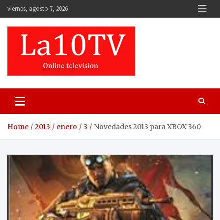
Skip
viernes, agosto 7, 2026
to
content
Home
2013
enero
3
Novedades 2013 para XBOX 360