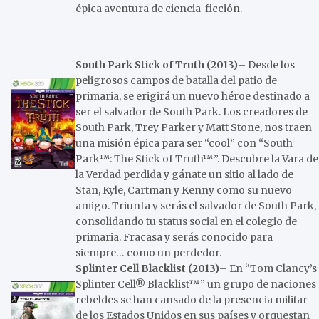
épica aventura de ciencia-ficción.
South Park Stick of Truth (2013)
– Desde los
peligrosos campos de batalla del patio de
primaria, se erigirá un nuevo héroe destinado a
ser el salvador de South Park. Los creadores de
South Park, Trey Parker y Matt Stone, nos traen
una misión épica para ser “cool” con “South
Park™: The Stick of Truth™”. Descubre la Vara de
la Verdad perdida y gánate un sitio al lado de
Stan, Kyle, Cartman y Kenny como su nuevo
amigo. Triunfa y serás el salvador de South Park,
consolidando tu status social en el colegio de
primaria. Fracasa y serás conocido para
siempre… como un perdedor.
Splinter Cell Blacklist (2013)
– En “Tom Clancy’s
Splinter Cell® Blacklist™” un grupo de naciones
rebeldes se han cansado de la presencia militar
de los Estados Unidos en sus países y orquestan