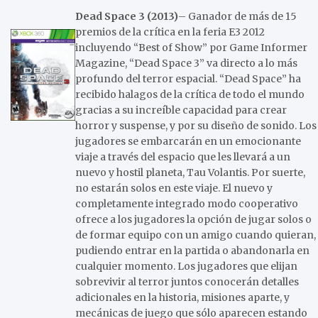
Dead Space 3
(2013)
– Ganador de más de 15
premios de la crítica en la feria E3 2012
incluyendo “Best of Show” por Game Informer
Magazine, “Dead Space 3” va directo a lo más
profundo del terror espacial. “Dead Space” ha
recibido halagos de la crítica de todo el mundo
gracias a su increíble capacidad para crear
horror y suspense, y por su diseño de sonido. Los
jugadores se embarcarán en un emocionante
viaje a través del espacio que les llevará a un
nuevo y hostil planeta, Tau Volantis. Por suerte,
no estarán solos en este viaje. El nuevo y
completamente integrado modo cooperativo
ofrece a los jugadores la opción de jugar solos o
de formar equipo con un amigo cuando quieran,
pudiendo entrar en la partida o abandonarla en
cualquier momento. Los jugadores que elijan
sobrevivir al terror juntos conocerán detalles
adicionales en la historia, misiones aparte, y
mecánicas de juego que sólo aparecen estando