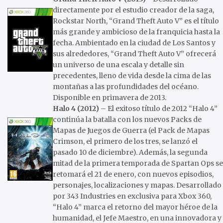
directamente por el estudio creador de la saga,
Rockstar North, “Grand Theft Auto V” es el título
más grande y ambicioso de la franquicia hasta la
fecha. Ambientado en la ciudad de Los Santos y
sus alrededores, “Grand Theft Auto V” ofrecerá
un universo de una escala y detalle sin
precedentes, lleno de vida desde la cima de las
montañas a las profundidades del océano.
Disponible en primavera de 2013.
Halo 4 (2012)
– El exitoso título de 2012 “Halo 4”
continúa la batalla con los nuevos Packs de
Mapas de Juegos de Guerra (el Pack de Mapas
Crimson, el primero de los tres, se lanzó el
pasado 10 de diciembre). Además, la segunda
mitad de la primera temporada de Spartan Ops se
retomará el 21 de enero, con nuevos episodios,
personajes, localizaciones y mapas. Desarrollado
por 343 Industries en exclusiva para Xbox 360,
“Halo 4” marca el retorno del mayor héroe de la
humanidad, el Jefe Maestro, en una innovadora y