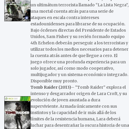
un ultimátum terrorista llamado “La Lista Negra”,
una mortal cuenta atrás para una serie de
ataques en escala contra intereses
estadounidenses para librarse de su ocupación.
Bajo órdenes directas del Presidente de Estados
Unidos, Sam Fisher y su recién formado equipo
4th Echelon deberán perseguir a los terroristas y
utilizar todos los medios necesarios para detener
la cuenta atrás antes de que llegue a cero. El
juego ofrece una profunda experiencia para un
solo jugador, así como modo cooperativo,
multijugador y un sistema económico integrado.
Disponible muy pronto.
Tomb Raider (2013)
– “Tomb Raider” explora el
intenso y desgarrador origen de Lara Croft, y su
evolución de joven asustada a dura
superviviente. Armada únicamente con sus
instintos y la capacidad de ir más allá de los
límites de la resistencia humana, Lara deberá
luchar para desentrañar la oscura historia de una