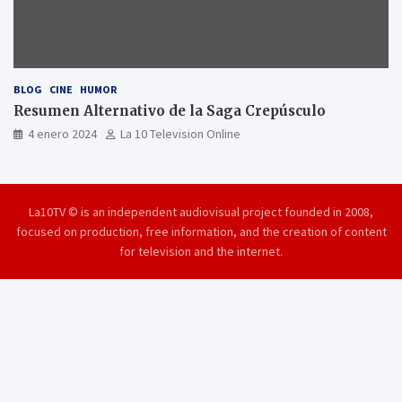
BLOG
CINE
HUMOR
Resumen Alternativo de la Saga Crepúsculo
4 enero 2024
La 10 Television Online
La10TV © is an independent audiovisual project founded in 2008,
focused on production, free information, and the creation of content
for television and the internet.