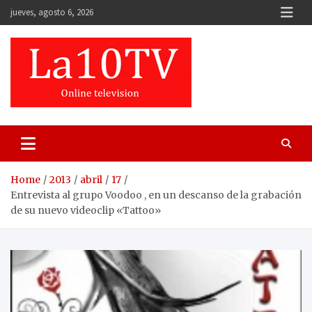
Skip
jueves, agosto 6, 2026
to
content
Home
2013
abril
17
Entrevista al grupo Voodoo , en un descanso de la grabación
de su nuevo videoclip «Tattoo»