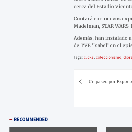
cerca del Estadio Vicent
Contará con nuevos expo
Madelman, STAR WARS, LE
Además, han instalado u
de TVE ‘Isabel’ en el ep
Tags:
clicks
,
coleccionismo
,
dior
Navegación
Un paseo por Expoco
de
entradas
RECOMMENDED