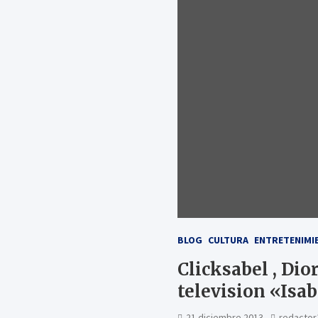
BLOG
CULTURA
ENTRETENIMI
Clicksabel , Dio
television «Isab
21 diciembre 2013
redactor