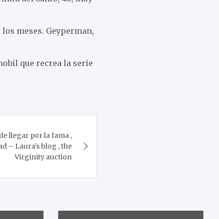
s los meses. Geyperman,
bil que recrea la serie
de llegar por la fama ,
ad – Laura’s blog , the
Virginity auction