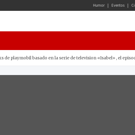
Humor
Eventos
Ci
ks de playmobil basado en la serie de television «Isabel» , el epi