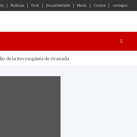
ne
Noticias
Ocio
Documentales
Moda
Cocina
consejos
sodio de la Reconquista de Granada